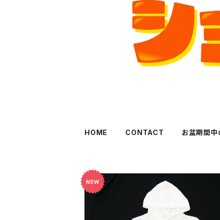
HOME
CONTACT
お盆期間中